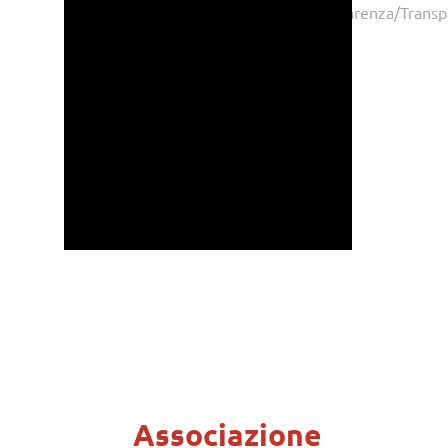
Home
L'associazione/Der
Trasparenza/Transp
Page
Verein
Associazione